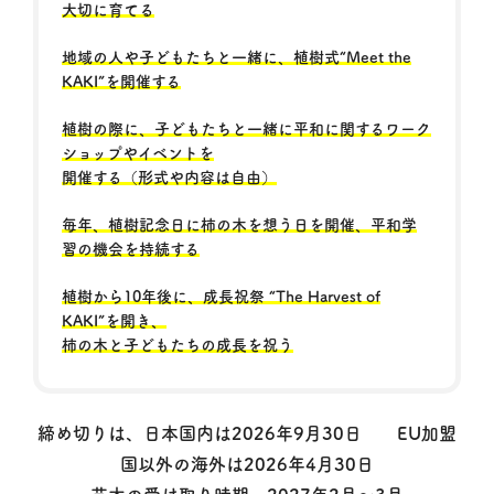
大切に育てる
地域の人や子どもたちと一緒に、植樹式“Meet the
KAKI”を開催する
植樹の際に、子どもたちと一緒に平和に関するワーク
ショップやイベントを
開催する（形式や内容は自由）
毎年、植樹記念日に柿の木を想う日を開催、平和学
習の機会を持続する
植樹から10年後に、成長祝祭 “The Harvest of
KAKI”を開き、
柿の木と子どもたちの成長を祝う
締め切りは、日本国内は2026年9月30日 EU加盟
国以外の海外は2026年4月30日